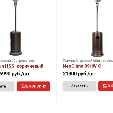
азовый обогреватель
Уличный газовый обогревате
un HSS, коричневый
NeoClima 09HW-С
6990
руб./шт
21900
руб./шт
Заказать
В 
ать
В КОРЗИНУ