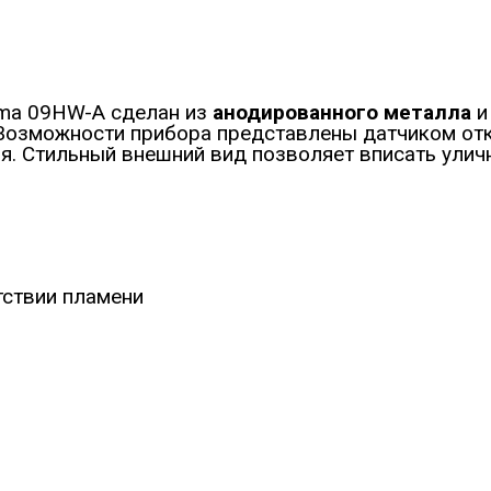
ma 09HW-A сделан из
анодированного металла
и
Возможности прибора представлены датчиком отк
я. Стильный внешний вид позволяет вписать ули
тствии пламени