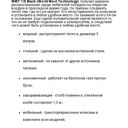
WWT 13I Black (World West Technology)
получил широкое
распространение среди любителей посидеть на открытом
воздухе в прохладное время года. Он призван создавать
тепло там, где его не хватает. Его легко прикатить на колесиках
и установить в любое удобное место. Он занимает всего 54 см
в основании. Еще одной положительной чертой является то,
что он не требует подключения к электросетям, в следствии
чего может быть установлен в любом удобном месте.
мощный - распространяет тепло в диаметре 5
метров;
стальной - сделан из высококачественной стали;
автономный - не зависит от других источников
питания;
экономичный - работает на баллоном газе пропан-
бутан;
завораживающий - столб пламени в стеклянной
колбе составляет 1,5 м.;
мобильный - транспортировочные колесики в
комплекте всех моделей;