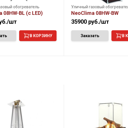
азовый обогреватель
Уличный газовый обогревате
a 08HW-BL (c LED)
NeoClima 08HW-BW
уб./шт
35900
руб./шт
ать
В КОРЗИНУ
Заказать
В 