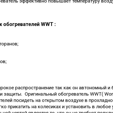
реватель эффективно повышает температуру возду
х обогревателей WWT :
торанов;
ов;
рокое распространение так как он автономный и 
ни защиты. Оригинальный обогреватель WWT( Worl
елей посидеть на открытом воздухе в прохладное
легко прикатить на колесиках и установить в любое
ьной чертой является то, что он не требует подкл