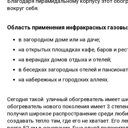
Благодаря пирамидальному корпусу этот обог
вокруг себя.
Область применения инфракрасных газовы
в загородном доме или на даче;
на открытых площадках кафе, баров и рес
на верандах домов отдыха и отелей;
в беседках загородных отелей и пансионат
на набережных и городских аллеях.
Сегодня такой уличный обогреватель имеет ши
обогреватель нового поколения имеет 3 степе
получил широкое распространение среди любит
создавать тепло там, где его не хватает. Его 
всего 52 см в основании. Еще одной положител