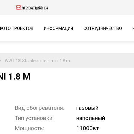
art-hof@bk.ru
ФОТО ПРОЕКТОВ
ИНФОРМАЦИЯ
СОТРУДНИЧЕСТВО
WWT 13I Stainless steel mini 1.8 m
I 1.8 M
Вид обогревателя:
газовый
Тип установки:
напольный
Мощность:
11000вт