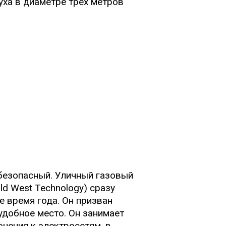
ха в диаметре трех метров
безопасный. Уличный газовый
d West Technology) сразу
 время года. Он призван
 удобное место. Он занимает
ючения к электросетям, в