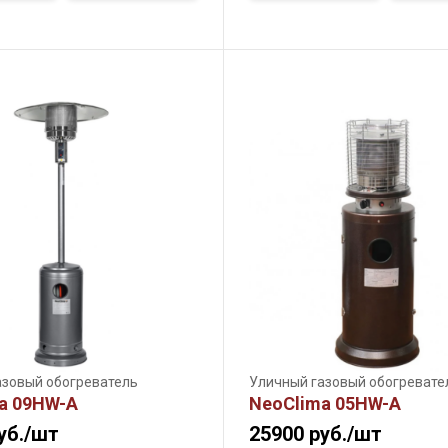
азовый обогреватель
Уличный газовый обогревате
a 09HW-A
NeoClima 05HW-A
уб./шт
25900
руб./шт