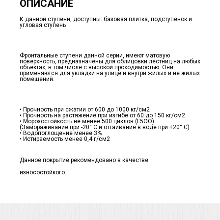
ОПИСАНИЕ
К данной ступени, доступны: базовая плитка, подступенок и
угловая ступень
Фронтальные ступени данной серии, имеют матовую
поверхность, предназначены для облицовки лестниц на любых
объектах, в том числе с высокой проходимостью. Они
применяются для укладки на улице и внутри жилых и не жилых
помещений.
• Прочность при сжатии от 600 до 1000 кг/см2
• Прочность на растяжение при изгибе от 60 до 150 кг/см2
• Морозостойкость не менее 500 циклов (F5ОО)
(Замораживание при -20° С и оттаивание в воде при +20° С)
• Водопоглощение менее 3%
• Истираемость менее 0,4 г/см2
Данное покрытие рекомендовано в качестве
износостойкого.