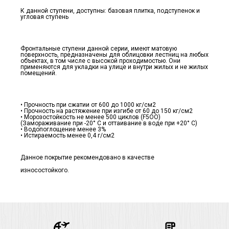
К данной ступени, доступны: базовая плитка, подступенок и
угловая ступень
Фронтальные ступени данной серии, имеют матовую
поверхность, предназначены для облицовки лестниц на любых
объектах, в том числе с высокой проходимостью. Они
применяются для укладки на улице и внутри жилых и не жилых
помещений.
• Прочность при сжатии от 600 до 1000 кг/см2
• Прочность на растяжение при изгибе от 60 до 150 кг/см2
• Морозостойкость не менее 500 циклов (F5ОО)
(Замораживание при -20° С и оттаивание в воде при +20° С)
• Водопоглощение менее 3%
• Истираемость менее 0,4 г/см2
Данное покрытие рекомендовано в качестве
износостойкого.