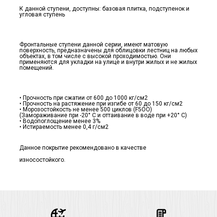
К данной ступени, доступны: базовая плитка, подступенок и
угловая ступень
Фронтальные ступени данной серии, имеют матовую
поверхность, предназначены для облицовки лестниц на любых
объектах, в том числе с высокой проходимостью. Они
применяются для укладки на улице и внутри жилых и не жилых
помещений.
• Прочность при сжатии от 600 до 1000 кг/см2
• Прочность на растяжение при изгибе от 60 до 150 кг/см2
• Морозостойкость не менее 500 циклов (F5ОО)
(Замораживание при -20° С и оттаивание в воде при +20° С)
• Водопоглощение менее 3%
• Истираемость менее 0,4 г/см2
Данное покрытие рекомендовано в качестве
износостойкого.