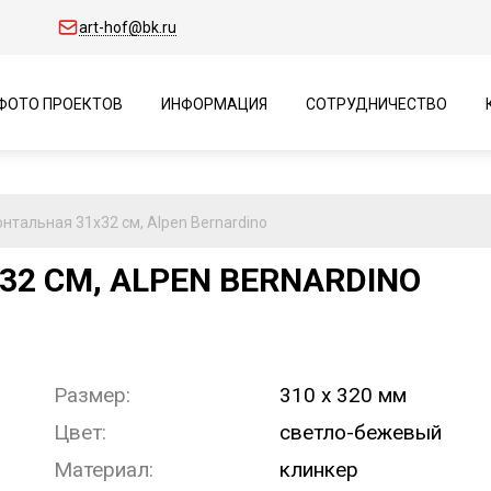
art-hof@bk.ru
ФОТО ПРОЕКТОВ
ИНФОРМАЦИЯ
СОТРУДНИЧЕСТВО
нтальная 31х32 см, Alpen Bernardino
2 СМ, ALPEN BERNARDINO
Размер:
310 х 320 мм
Цвет:
светло-бежевый
Материал:
клинкер