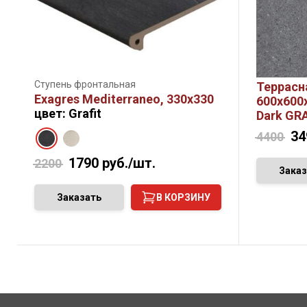
Ступень фронтальная
Террасн
Exagres Mediterraneo, 330х330
600х600х
цвет: Grafit
Dark GR
34
4400
1790
руб./шт.
2200
Заказ
Заказать
В КОРЗИНУ