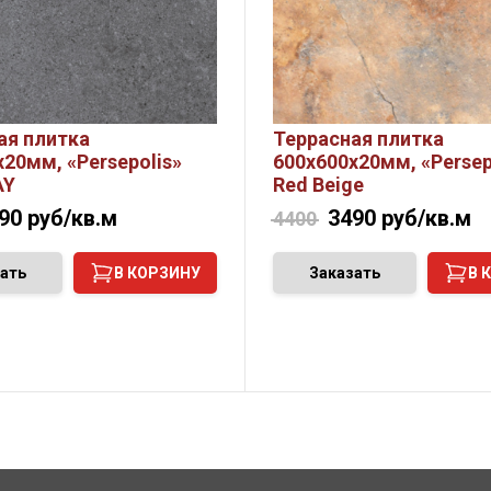
ая плитка
Террасная плитка
20мм, «Persepolis»
600х600х20мм, «Persep
AY
Red Beige
90
руб/кв.м
3490
руб/кв.м
4400
ать
В КОРЗИНУ
Заказать
В 