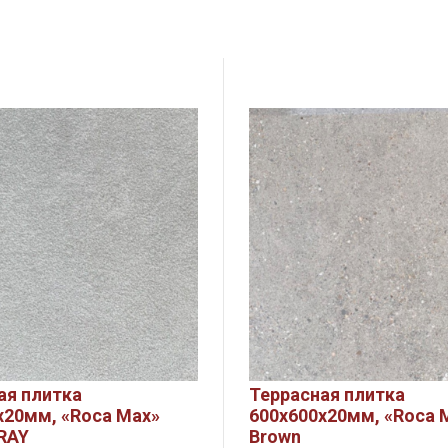
ая плитка
Террасная плитка
х20мм, «Roca Max»
600х600х20мм, «Roca 
RAY
Brown